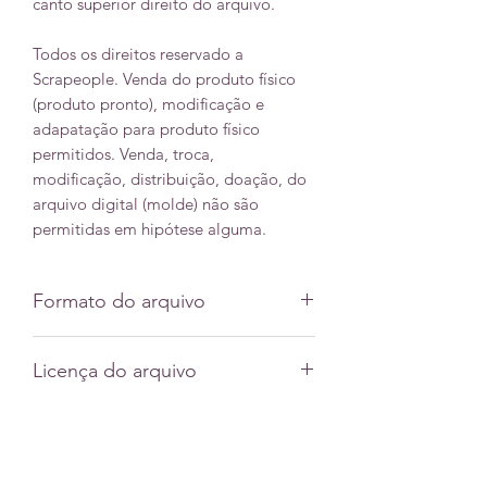
canto superior direito do arquivo.
Todos os direitos reservado a
Scrapeople. Venda do produto físico
(produto pronto), modificação e
adapatação para produto físico
permitidos. Venda, troca,
modificação, distribuição, doação, do
arquivo digital (molde) não são
permitidas em hipótese alguma.
Formato do arquivo
Svg
Licença do arquivo
Dxf
Jpeg
Licença comercial do produto físico
(topo/quadro pronto) somente.
Scrapeople