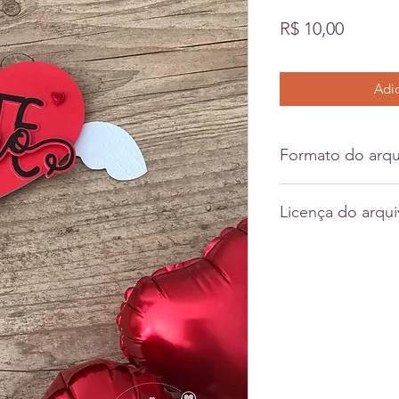
Preço
R$ 10,00
Adic
Formato do arqu
Svg
Licença do arqu
Dxf
Pdf
Licença comercial d
Jpeg
pronto) somente.