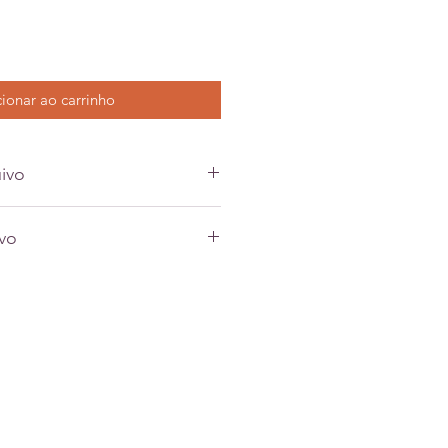
ionar ao carrinho
ivo
ivo
o produto físico (topo/quadro