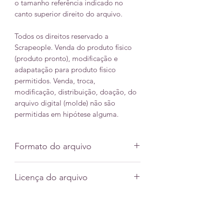
o tamanho referência indicado no
canto superior direito do arquivo.
Todos os direitos reservado a
Scrapeople. Venda do produto físico
(produto pronto), modificação e
adapatação para produto físico
permitidos. Venda, troca,
modificação, distribuição, doação, do
arquivo digital (molde) não são
permitidas em hipótese alguma.
Formato do arquivo
Svg
Licença do arquivo
Dxf
Pdf
Licença comercial do produto físico
Jpeg
(topo/quadro pronto) somente.