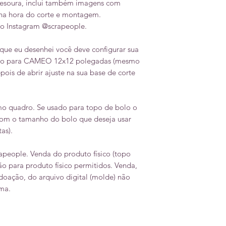
 tesoura, inclui também imagens com
r na hora do corte e montagem.
o Instagram @scrapeople.
que eu desenhei você deve configurar sua
udio para CAMEO 12x12 polegadas (mesmo
pois de abrir ajuste na sua base de corte
o quadro. Se usado para topo de bolo o
com o tamanho do bolo que deseja usar
tas).
rapeople. Venda do produto físico (topo
o para produto físico permitidos. Venda,
 doação, do arquivo digital (molde) não
ma.