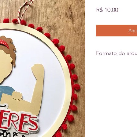
Preço
R$ 10,00
Adic
Formato do arqu
Svg
Dxf
Pdf
Jpeg