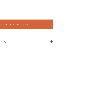
ionar ao carrinho
ivo