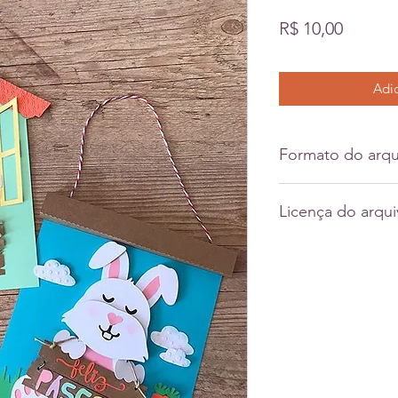
Preço
R$ 10,00
Adic
Formato do arqu
Svg
Licença do arqu
Dxf
Pdf
Licença comercial d
Jpeg
pronto) somente.