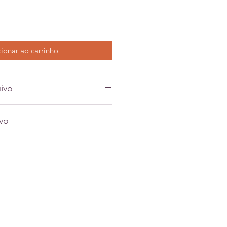
ionar ao carrinho
ivo
ivo
o produto físico (topo/quadro